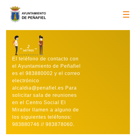
DÍAS DE FIESTAS LOCALES 2026 > 17 y 18 de ago
☰
El teléfono de contacto con
el Ayuntamiento de Peñafiel
es el 983880002 y el correo
electrónico
alcaldia@penafiel.es Para
solicitar sala de reuniones
en el Centro Social El
Mirador llamen a alguno de
los siguientes teléfonos:
983880746 // 983878060.